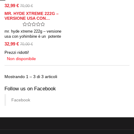
32,99 €
70,00 €
MR. HYDE XTREME 222G –
VERSIONE USA CON…
mr. hyde xtreme 222g – versione
usa con yohimbine è un potente
pre-workout pieno di ingredienti
32,99 €
70,00 €
per il pompaggio muscolare.
Prezzi ridotti!
Non disponibile
Mostrando 1 – 3 di 3 articoli
Follow us on Facebook
Facebook