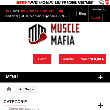
Benvenuto,
E-mail:
info@muscle-mafia.com
Blog
Spedizioni gratuite per ordini superiori a 79,99€
Accedi
Carrello:
0
Prodotti
0,00 €
Cerca
MENU
Pro Supps
CATEGORIE
Cerca per categoria