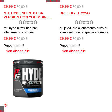
ima
Anteprima
29,99 €
29,99 €
80,00 €
80,00 €
MR. HYDE NITROX USA
DR. JEKYLL 225G
VERSION CON YOHIMBINE…
mr. hyde nitrox usa pre
dr. jekyll pre allenamento privo di
allenamento con una
stimolanti con la speciale formula
composizione di ingredienti
noolvl per il massimo pompaggio
29,99 €
29,99 €
80,00 €
80,00 €
energizzanti tra i quali spicca la
muscolare da assumere in
yohimbina, e la formula
qualsiasi momento della giornata,
Prezzi ridotti!
Prezzi ridotti!
brevettata teacrine per
con aminoacidi ashwagandha ed
Non disponibile
Non disponibile
aumentare la concentrazione.
estratto di pepe nero.
ima