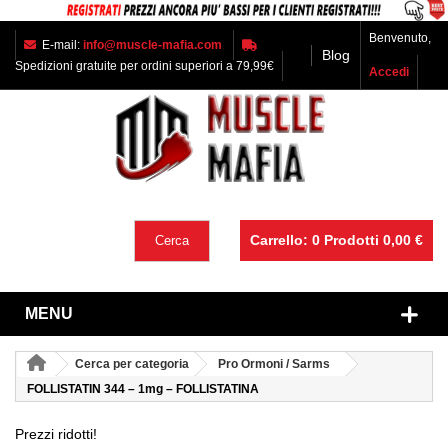
Benvenuto,
E-mail:
info@muscle-mafia.com
Blog
Spedizioni gratuite per ordini superiori a 79,99€
Accedi
Carrello:
0
Prodotti
0,00 €
Cerca
MENU
Cerca per categoria
Pro Ormoni / Sarms
FOLLISTATIN 344 – 1mg – FOLLISTATINA
Prezzi ridotti!