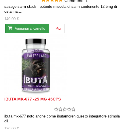
Commenti:
1
savage sarm stack potente miscela di sarm contenente 12,5mg di
ostarina,…
140,00 €
Aggiungi al carrello
Più
IBUTA MK-677 -25 MG 45CPS
ibuta mk-677 noto anche come ibutamoren questo integratore stimola
gli…
120,00 €