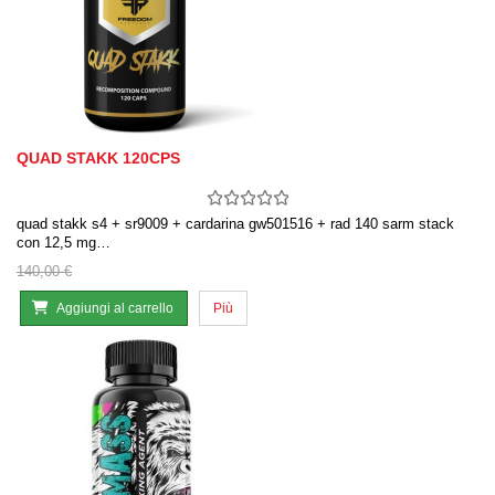
QUAD STAKK 120CPS
quad stakk s4 + sr9009 + cardarina gw501516 + rad 140 sarm stack
con 12,5 mg…
140,00 €
Aggiungi al carrello
Più