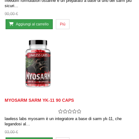
freedom formulation ostarine è un preparato a base di uno dei sarm più
sicuri…
90,00 €
Aggiungi al carrello
Più
MYOSARM SARM YK-11 90 CAPS
lawless labs myosarm è un integratore a base di sarm yk-11, che
legandosi al…
93,00 €