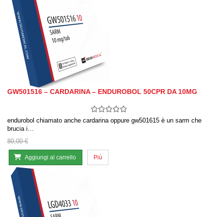
GW501516 – CARDARINA – ENDUROBOL 50CPR DA 10MG
endurobol chiamato anche cardarina oppure gw501615 è un sarm che
brucia i…
80,00 €
Aggiungi al carrello
Più