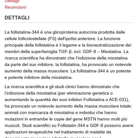
Dettagli
Recensioni
DETTAGLI
La follistatina-344 è una glicoproteina autocrina prodotta dalle
cellule follicolostellate (FS) dell’ipofisi anteriore.
La funzione
principale della follistatina è il legame e la bioneutralizzazione dei
membri della superfamiglia TGF-β, incl.
GDF-8 – Miostatina.
La
ricerca scientifica ha dimostrato che l’inibizione della miostatina
da parte del suo inibitore, la follistatina, ha provocato un notevole
aumento della massa muscolare.
La follistatina-344 è un potente
e potente inibitore della miostatina.
La ricerca scientifica e gli studi clinici hanno dimostrato che
l’inibizione della miostatina (per eliminazione genetica o
aumentando la quantità dei suoi inibitori Follistatina o ACE-031),
ha provocato un notevole aumento della massa muscolare totale:
animali con mancanza di miostatina e individui che hanno
mutazioni in entrambe le copie del gene MSTN hanno molti più
muscoli.
Studi scientifici su Follistatin-344 e GDF-8 possono avere
applicazioni terapeutiche nel trattamento di malattie da